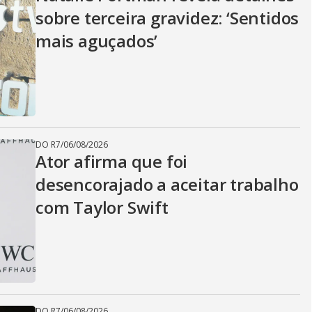
sobre terceira gravidez: ‘Sentidos
mais aguçados’
DO R7
/
06/08/2026
Ator afirma que foi
desencorajado a aceitar trabalho
com Taylor Swift
DO R7
/
06/08/2026