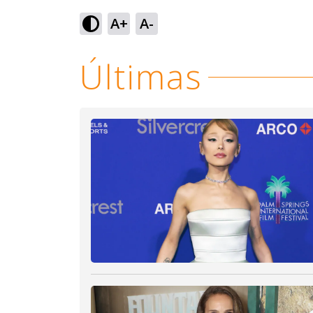
Loaded
:
70.92%
A+
A-
Ativar
Som
Últimas