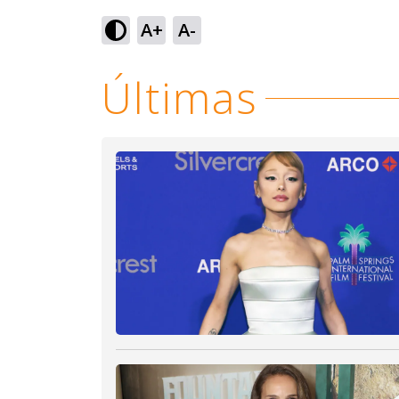
Loaded
:
58.34%
A+
A-
Ativar
Som
Últimas