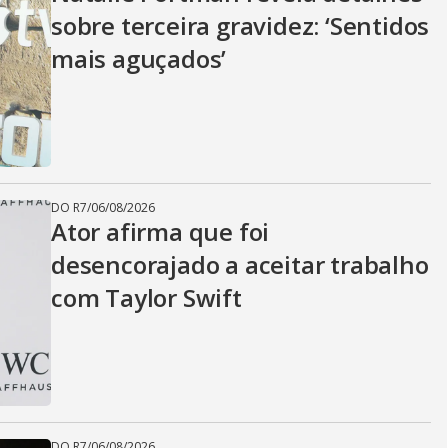
sobre terceira gravidez: ‘Sentidos
mais aguçados’
DO R7
/
06/08/2026
Ator afirma que foi
desencorajado a aceitar trabalho
com Taylor Swift
DO R7
/
06/08/2026