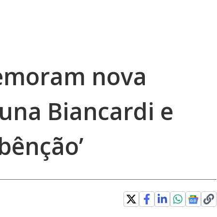
emoram nova
runa Biancardi e
bênção’