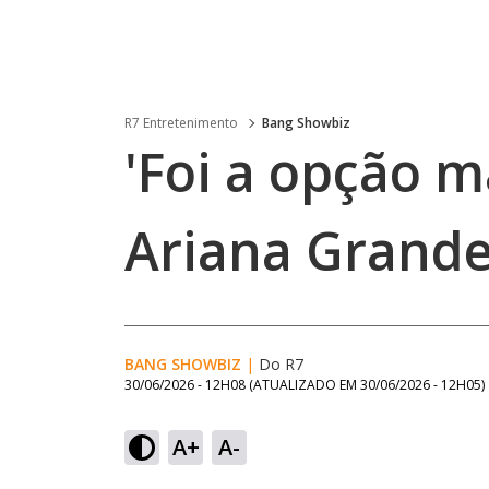
R7 Entretenimento
Bang Showbiz
'Foi a opção m
Ariana Grande
BANG SHOWBIZ
|
Do R7
30/06/2026 - 12H08
(ATUALIZADO EM
30/06/2026 - 12H05
)
A+
A-
Ativar
Som