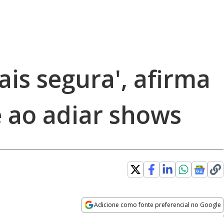
ais segura', afirma
 ao adiar shows
Loaded
:
100.00%
Adicione como fonte preferencial no Google
Velocidade
Opens in new window