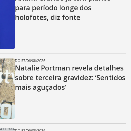
para período longe dos
holofotes, diz fonte
DO R7
/
06/08/2026
Natalie Portman revela detalhes
sobre terceira gravidez: ‘Sentidos
mais aguçados’
DO R7
/
06/08/2026