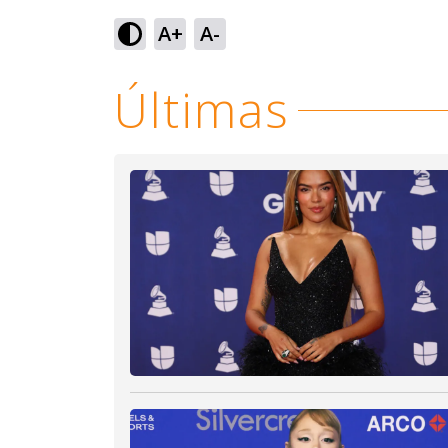
Loaded
:
79.61%
A+
A-
Ativar
Som
Últimas