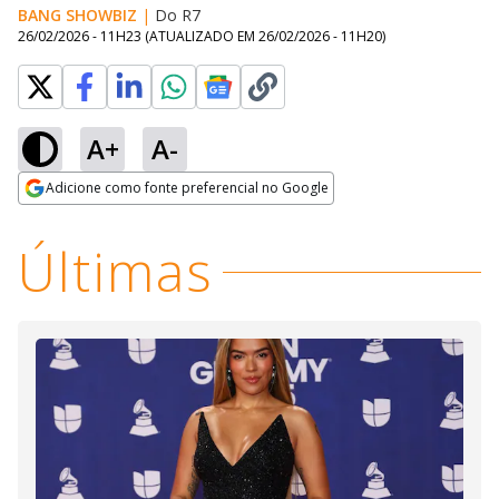
BANG SHOWBIZ
|
Do R7
26/02/2026 - 11H23
(ATUALIZADO EM
26/02/2026 - 11H20
)
A+
A-
Loaded
:
29.66%
Adicione como fonte preferencial no Google
Ativar
Som
Opens in new window
Últimas