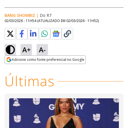
BANG SHOWBIZ
|
Do R7
02/03/2026 - 11H54
(ATUALIZADO EM
02/03/2026 - 11H52
)
A+
A-
Loaded
:
40.65%
Adicione como fonte preferencial no Google
Ativar
Som
Opens in new window
Últimas