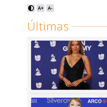
Loaded
:
45.17%
A+
A-
Ativar
Som
Últimas