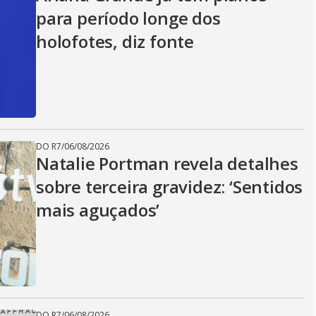
para período longe dos
holofotes, diz fonte
DO R7
/
06/08/2026
Natalie Portman revela detalhes
sobre terceira gravidez: ‘Sentidos
mais aguçados’
DO R7
/
06/08/2026