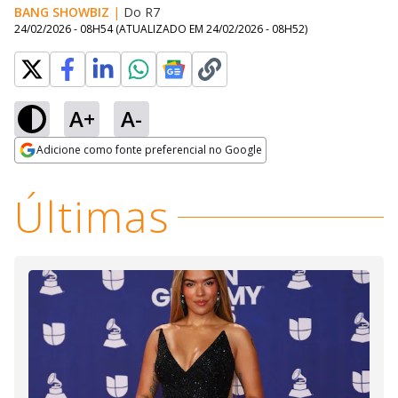
BANG SHOWBIZ
|
Do R7
24/02/2026 - 08H54
(ATUALIZADO EM
24/02/2026 - 08H52
)
A+
A-
Loaded
:
42.44%
Adicione como fonte preferencial no Google
Ativar
Som
Opens in new window
Últimas