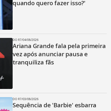
quando quero fazer isso?'
DO R7
/
04/08/2026
Ariana Grande fala pela primeira
vez após anunciar pausa e
tranquiliza fãs
DO R7
/
03/08/2026
Sequência de 'Barbie' esbarra