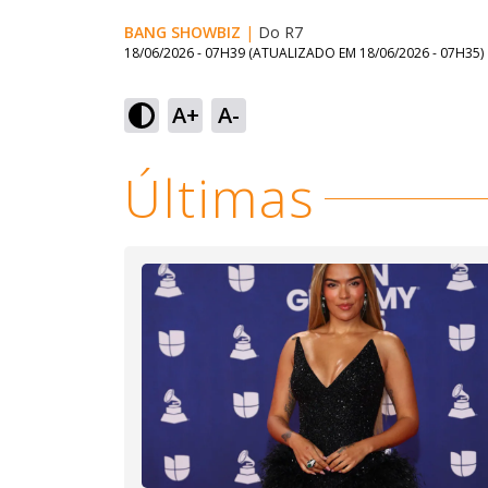
BANG SHOWBIZ
|
Do R7
18/06/2026 - 07H39
(ATUALIZADO EM
18/06/2026 - 07H35
)
Lo
86
A+
A-
Ativar
Som
Últimas