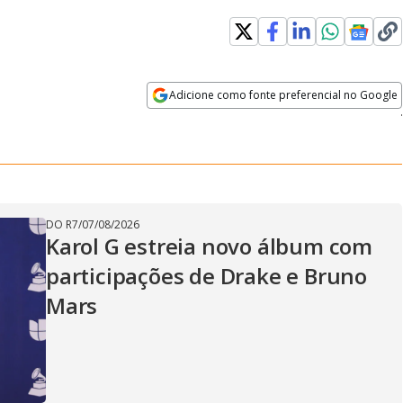
aded
:
.40%
Adicione como fonte preferencial no Google
Velocidade
Opens in new window
DO R7
/
07/08/2026
Karol G estreia novo álbum com
participações de Drake e Bruno
Mars