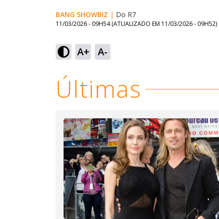
BANG SHOWBIZ
|
Do R7
11/03/2026 - 09H54
(ATUALIZADO EM
11/03/2026 - 09H52
)
Loaded
:
34.72%
A+
A-
Ativar
Som
Últimas