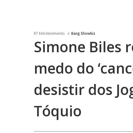
R7 Entretenimento
Bang Showbiz
Simone Biles r
medo do ‘canc
desistir dos J
Tóquio