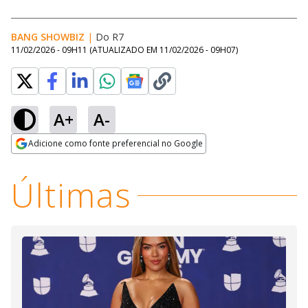
BANG SHOWBIZ
|
Do R7
11/02/2026 - 09H11
(ATUALIZADO EM
11/02/2026 - 09H07
)
A+
A-
Loaded
:
43.15%
Adicione como fonte preferencial no Google
Ativar
Som
Opens in new window
Últimas