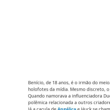
Benício, de 18 anos, é o irmão do me
holofotes da mídia. Mesmo discreto, 
Quando namorava a influenciadora Du
polêmica relacionada a outros criador
Já a caçula de
Angélica
e Huck se chama