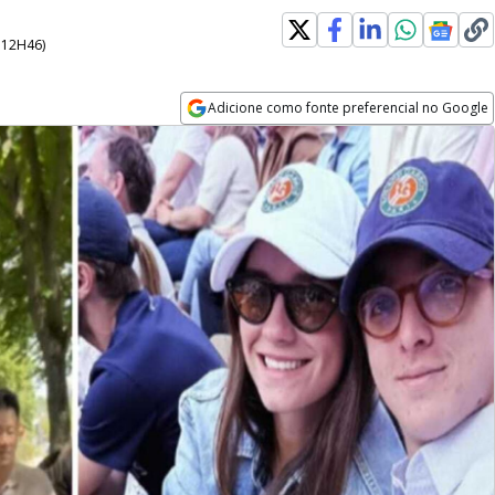
- 12H46
)
Adicione como fonte preferencial no Google
Opens in new window