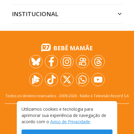
INSTITUCIONAL
BEBÊ MAMÃE
Todos os direitos reservados - 2009-
2026
- Rádio e Televisão Record S.A
Utilizamos cookies e tecnologia para
CARREIRA
FALE CONOSCO
PRIVACIDADE
aprimorar sua experiência de navegação de
TERMOS E CONDIÇÕES DE USO
acordo com o
Aviso de Privacidade
.