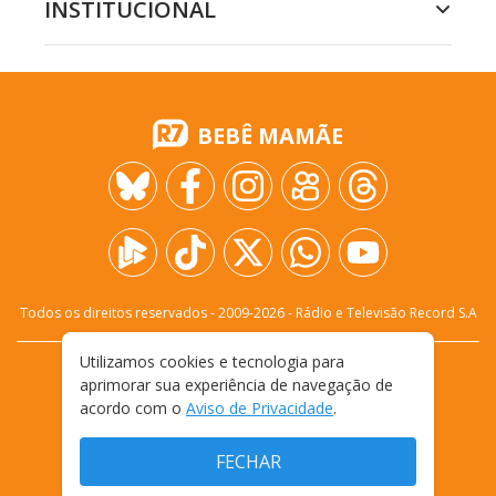
INSTITUCIONAL
BEBÊ MAMÃE
Todos os direitos reservados - 2009-
2026
- Rádio e Televisão Record S.A
Utilizamos cookies e tecnologia para
CARREIRA
FALE CONOSCO
PRIVACIDADE
aprimorar sua experiência de navegação de
TERMOS E CONDIÇÕES DE USO
acordo com o
Aviso de Privacidade
.
FECHAR