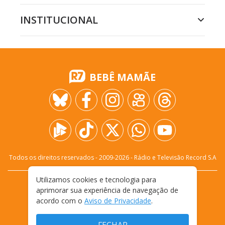
INSTITUCIONAL
BEBÊ MAMÃE
Todos os direitos reservados - 2009-
2026
- Rádio e Televisão Record S.A
Utilizamos cookies e tecnologia para
CARREIRA
FALE CONOSCO
PRIVACIDADE
aprimorar sua experiência de navegação de
TERMOS E CONDIÇÕES DE USO
acordo com o
Aviso de Privacidade
.