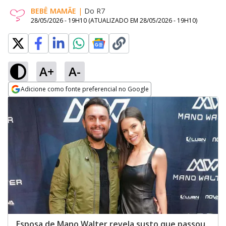
BEBÊ MAMÃE
|
Do R7
28/05/2026 - 19H10
(ATUALIZADO EM
28/05/2026 - 19H10
)
A+
A-
Adicione como fonte preferencial no Google
Opens in new window
Esposa de Mano Walter revela susto que passou