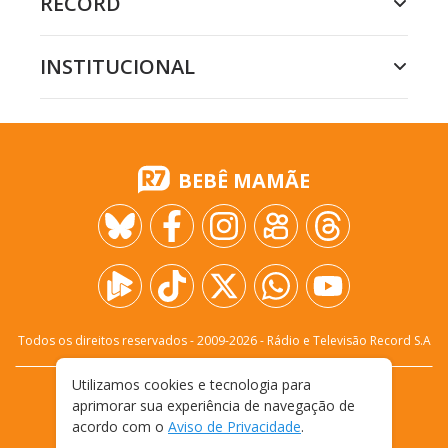
RECORD
INSTITUCIONAL
BEBÊ MAMÃE
Todos os direitos reservados - 2009-
2026
- Rádio e Televisão Record S.A
Utilizamos cookies e tecnologia para
CARREIRA
FALE CONOSCO
PRIVACIDADE
aprimorar sua experiência de navegação de
TERMOS E CONDIÇÕES DE USO
acordo com o
Aviso de Privacidade
.