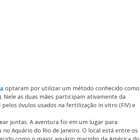
la
optaram por utilizar um método conhecido como
). Nele as duas mães participam ativamente da
pelos óvulos usados na fertilização in vitro (FIV) e
ar juntas. A aventura foi em um lugar para
 no Aquário do Rio de Janeiro. O local está entre os
nhecido como o maior aquário marinho da América do