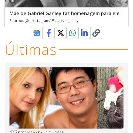
Mãe de Gabriel Ganley faz homenagem para ele
Reprodução: Instagram/ @clarisseganley
Últimas
BEBÊ MAMÃE
/
HÁ 7 HORAS