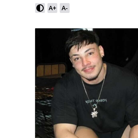
A+
A-