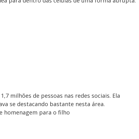
nea para dentro das células de uma forma abrupta.
,7 milhões de pessoas nas redes sociais. Ela
stava se destacando bastante nesta área.
te homenagem para o filho