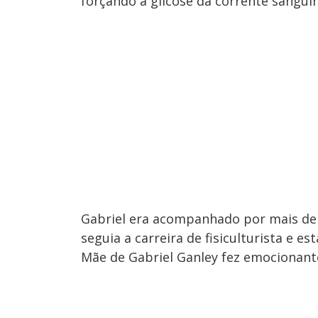
forçando a glicose da corrente sanguí
Gabriel era acompanhado por mais de 1
seguia a carreira de fisiculturista e e
Mãe de Gabriel Ganley fez emocionan