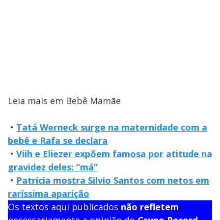
Leia mais em Bebê Mamãe
•
Tatá Werneck surge na maternidade com a
bebê e Rafa se declara
•
Viih e Eliezer expõem famosa por atitude na
gravidez deles: “má”
•
Patrícia mostra Silvio Santos com netos em
raríssima aparição
Os textos aqui publicados
não refletem
necessariamente a opinião do
Grupo Record
.