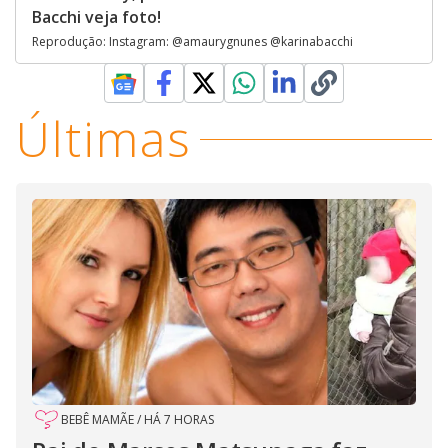
Bacchi veja foto!
Reprodução: Instagram: @amaurygnunes @karinabacchi
Últimas
BEBÊ MAMÃE
/
HÁ 7 HORAS