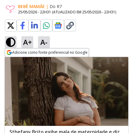
BEBÊ MAMÃE
|
Do R7
25/05/2026 - 22H31
(ATUALIZADO EM
25/05/2026 - 22H31
)
A+
A-
Adicione como fonte preferencial no Google
Opens in new window
Sthefany Brito exibe mala de maternidade e diz