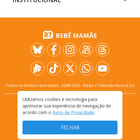
BEBÊ MAMÃE
Todos os direitos reservados - 2009-
2026
- Rádio e Televisão Record S.A
Utilizamos cookies e tecnologia para
CARREIRA
FALE CONOSCO
PRIVACIDADE
aprimorar sua experiência de navegação de
TERMOS E CONDIÇÕES DE USO
acordo com o
Aviso de Privacidade
.
FECHAR