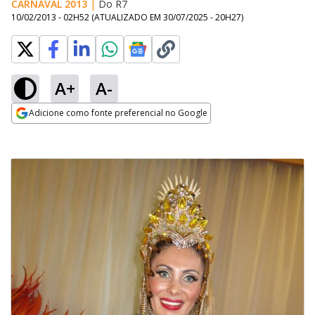
CARNAVAL 2013
|
Do R7
10/02/2013 - 02H52
(ATUALIZADO EM
30/07/2025 - 20H27
)
A+
A-
Adicione como fonte preferencial no Google
Opens in new window