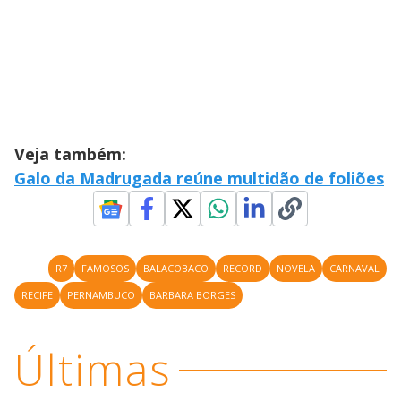
Veja também:
Galo da Madrugada reúne multidão de foliões
R7
FAMOSOS
BALACOBACO
RECORD
NOVELA
CARNAVAL
RECIFE
PERNAMBUCO
BARBARA BORGES
Últimas