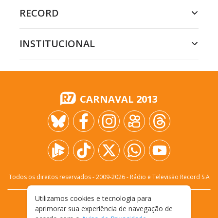
RECORD
INSTITUCIONAL
CARNAVAL 2013
Todos os direitos reservados - 2009-
2026
- Rádio e Televisão Record S.A
Utilizamos cookies e tecnologia para
CARREIRA
FALE CONOSCO
PRIVACIDADE
aprimorar sua experiência de navegação de
TERMOS E CONDIÇÕES DE USO