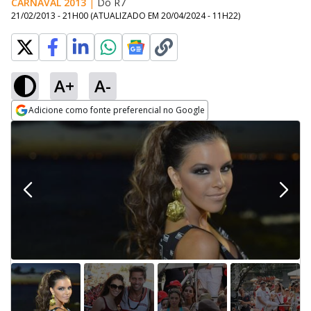
CARNAVAL 2013
|
Do R7
21/02/2013 - 21H00
(ATUALIZADO EM
20/04/2024 - 11H22
)
A+
A-
Adicione como fonte preferencial no Google
Opens in new window