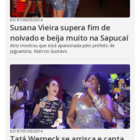
DO R7
/
09/03/2014
Susana Vieira supera fim de
noivado e beija muito na Sapucaí
Atriz mostrou que está apaixonada pelo prefeito de
Jaguariúna, Marcos Gustavo
DO R7
/
01/03/2014
Tatá Werneck se arrisca e canta