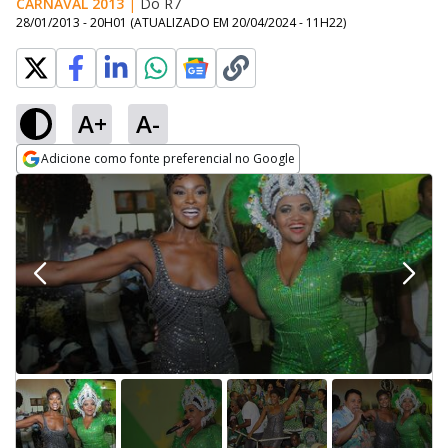
CARNAVAL 2013
|
Do R7
28/01/2013 - 20H01
(ATUALIZADO EM
20/04/2024 - 11H22
)
A+
A-
Adicione como fonte preferencial no Google
Opens in new window