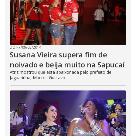
DO R7
/
09/03/2014
Susana Vieira supera fim de
noivado e beija muito na Sapucaí
Atriz mostrou que está apaixonada pelo prefeito de
Jaguariúna, Marcos Gustavo