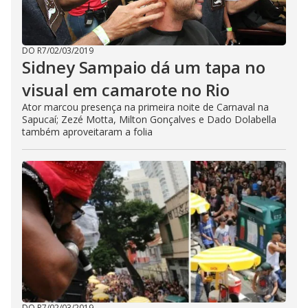
DO R7
/
02/03/2019
Sidney Sampaio dá um tapa no
visual em camarote no Rio
Ator marcou presença na primeira noite de Carnaval na
Sapucaí; Zezé Motta, Milton Gonçalves e Dado Dolabella
também aproveitaram a folia
DO R7
/
02/03/2019