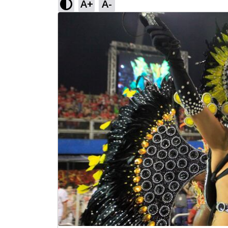
A+
A-