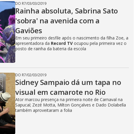
DO R7
/
03/03/2019
Rainha absoluta, Sabrina Sato
'sobra' na avenida com a
Gaviões
Em seu primeiro desfile após o nascimento da filha Zoe, a
apresentadora da
Record TV
ocupou pela primeira vez o
posto de rainha da bateria da escola
DO R7
/
02/03/2019
Sidney Sampaio dá um tapa no
visual em camarote no Rio
Ator marcou presença na primeira noite de Carnaval na
Sapucaí; Zezé Motta, Milton Gonçalves e Dado Dolabella
também aproveitaram a folia