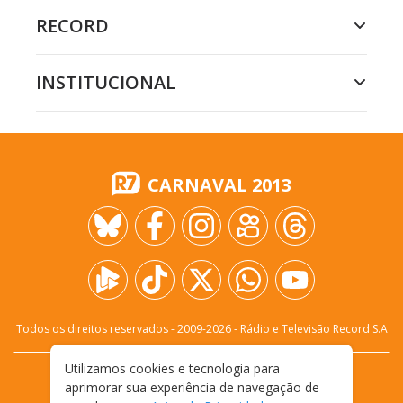
RECORD
INSTITUCIONAL
CARNAVAL 2013
Todos os direitos reservados - 2009-
2026
- Rádio e Televisão Record S.A
Utilizamos cookies e tecnologia para
CARREIRA
FALE CONOSCO
PRIVACIDADE
aprimorar sua experiência de navegação de
TERMOS E CONDIÇÕES DE USO