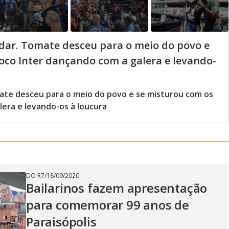
ldar. Tomate desceu para o meio do povo e
loco Inter dançando com a galera e levando-
mate desceu para o meio do povo e se misturou com os
lera e levando-os à loucura
DO R7
/
18/09/2020
Bailarinos fazem apresentação
para comemorar 99 anos de
Paraisópolis