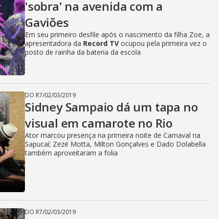
'sobra' na avenida com a
Gaviões
Em seu primeiro desfile após o nascimento da filha Zoe, a
apresentadora da
Record TV
ocupou pela primeira vez o
posto de rainha da bateria da escola
DO R7
/
02/03/2019
Sidney Sampaio dá um tapa no
visual em camarote no Rio
Ator marcou presença na primeira noite de Carnaval na
Sapucaí; Zezé Motta, Milton Gonçalves e Dado Dolabella
também aproveitaram a folia
DO R7
/
02/03/2019