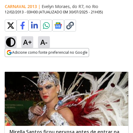
CARNAVAL 2013
|
Evelyn Moraes, do R7, no Rio
12/02/2013 - 03H00
(ATUALIZADO EM
30/07/2025 - 21H05
)
A+
A-
Adicione como fonte preferencial no Google
Opens in new window
Mirella Santos ficou nervosa antes de entrar na