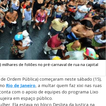
 milhares de foliões no pré-carnaval de rua na capital
l de Ordem Pública) começaram neste sábado (15),
 no
Rio de Janeiro
, a multar quem faz xixi nas ruas
ta conta com o apoio de equipes do programa Lixo
ujeira em espaço público.
her. Ela estava no bloco Desliga da Justiça na