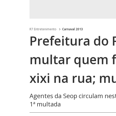
R7 Entretenimento
Carnaval 2013
Prefeitura do
multar quem f
xixi na rua; m
Agentes da Seop circulam nest
1ª multada