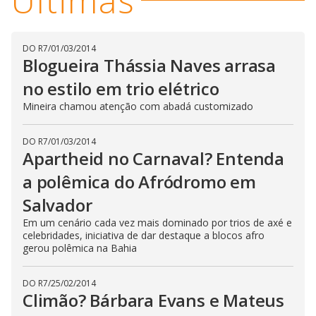
Últimas
DO R7
/
01/03/2014
Blogueira Thássia Naves arrasa
no estilo em trio elétrico
Mineira chamou atenção com abadá customizado
DO R7
/
01/03/2014
Apartheid no Carnaval? Entenda
a polêmica do Afródromo em
Salvador
Em um cenário cada vez mais dominado por trios de axé e
celebridades, iniciativa de dar destaque a blocos afro
gerou polêmica na Bahia
DO R7
/
25/02/2014
Climão? Bárbara Evans e Mateus