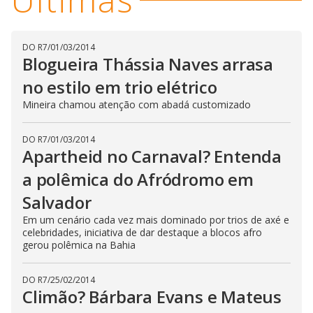
DO R7
/
01/03/2014
Blogueira Thássia Naves arrasa
no estilo em trio elétrico
Mineira chamou atenção com abadá customizado
DO R7
/
01/03/2014
Apartheid no Carnaval? Entenda
a polêmica do Afródromo em
Salvador
Em um cenário cada vez mais dominado por trios de axé e
celebridades, iniciativa de dar destaque a blocos afro
gerou polêmica na Bahia
DO R7
/
25/02/2014
Climão? Bárbara Evans e Mateus