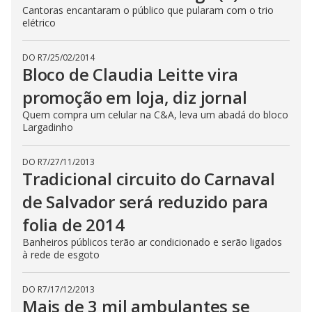
Cantoras encantaram o público que pularam com o trio
elétrico
DO R7
/
25/02/2014
Bloco de Claudia Leitte vira
promoção em loja, diz jornal
Quem compra um celular na C&A, leva um abadá do bloco
Largadinho
DO R7
/
27/11/2013
Tradicional circuito do Carnaval
de Salvador será reduzido para
folia de 2014
Banheiros públicos terão ar condicionado e serão ligados
à rede de esgoto
DO R7
/
17/12/2013
Mais de 3 mil ambulantes se