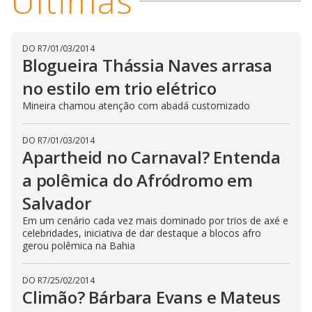
Últimas
DO R7
/
01/03/2014
Blogueira Thássia Naves arrasa
no estilo em trio elétrico
Mineira chamou atenção com abadá customizado
DO R7
/
01/03/2014
Apartheid no Carnaval? Entenda
a polêmica do Afródromo em
Salvador
Em um cenário cada vez mais dominado por trios de axé e
celebridades, iniciativa de dar destaque a blocos afro
gerou polêmica na Bahia
DO R7
/
25/02/2014
Climão? Bárbara Evans e Mateus