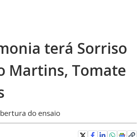
monia terá Sorriso
o Martins, Tomate
s
abertura do ensaio