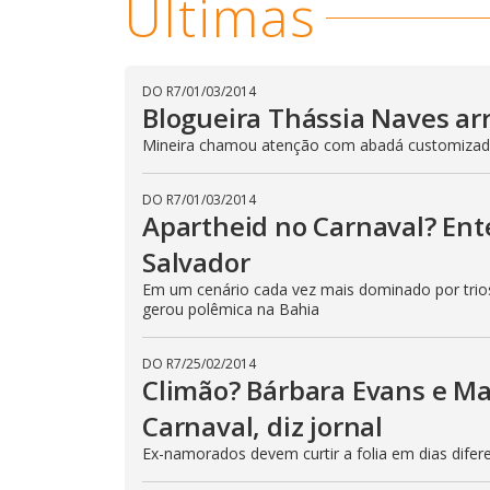
Últimas
DO R7
/
01/03/2014
Blogueira Thássia Naves arra
Mineira chamou atenção com abadá customiza
DO R7
/
01/03/2014
Apartheid no Carnaval? En
Salvador
Em um cenário cada vez mais dominado por trios 
gerou polêmica na Bahia
DO R7
/
25/02/2014
Climão? Bárbara Evans e Ma
Carnaval, diz jornal
Ex-namorados devem curtir a folia em dias difer