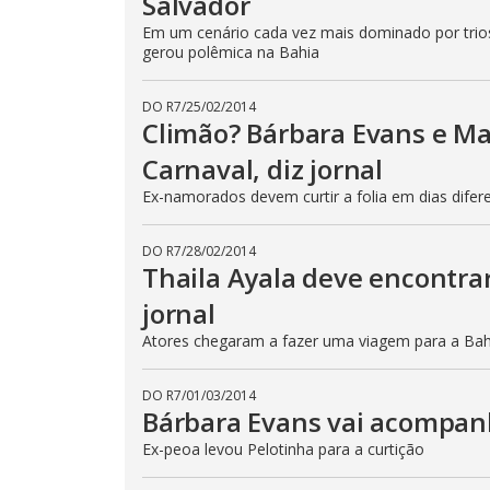
Salvador
Em um cenário cada vez mais dominado por trios 
gerou polêmica na Bahia
DO R7
/
25/02/2014
Climão? Bárbara Evans e Ma
Carnaval, diz jornal
Ex-namorados devem curtir a folia em dias difer
DO R7
/
28/02/2014
Thaila Ayala deve encontrar
jornal
Atores chegaram a fazer uma viagem para a Bah
DO R7
/
01/03/2014
Bárbara Evans vai acompanh
Ex-peoa levou Pelotinha para a curtição