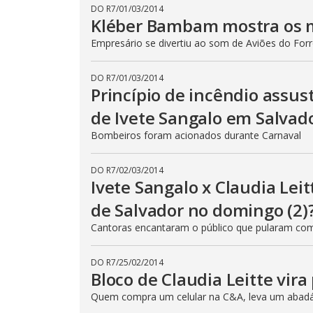
DO R7
/
01/03/2014
Kléber Bambam mostra os mú
Empresário se divertiu ao som de Aviões do For
DO R7
/
01/03/2014
Princípio de incêndio assu
de Ivete Sangalo em Salvad
Bombeiros foram acionados durante Carnaval
DO R7
/
02/03/2014
Ivete Sangalo x Claudia Leit
de Salvador no domingo (2)
Cantoras encantaram o público que pularam com 
DO R7
/
25/02/2014
Bloco de Claudia Leitte vira
Quem compra um celular na C&A, leva um abadá