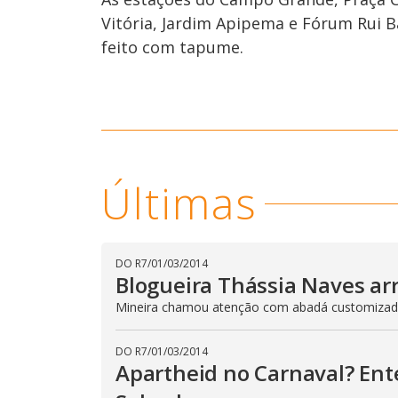
Vitória, Jardim Apipema e Fórum Rui B
feito com tapume.
Últimas
DO R7
/
01/03/2014
Blogueira Thássia Naves arra
Mineira chamou atenção com abadá customiza
DO R7
/
01/03/2014
Apartheid no Carnaval? En