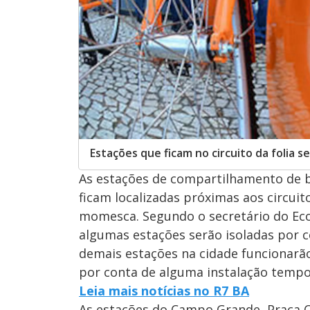
Estações que ficam no circuito da folia 
As estações de compartilhamento de b
ficam localizadas próximas aos circuito
momesca. Segundo o secretário do Ecop
algumas estações serão isoladas por c
demais estações na cidade funcionarã
por conta de alguma instalação tempo
Leia mais notícias no R7 BA
As estações do Campo Grande, Praça Ca