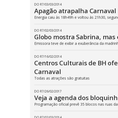
DO R7
/
03/03/2014
Apagão atrapalha Carnaval
Energia caiu às 18h49h e voltou às 21h30, segu
DO R7
/
02/03/2014
Globo mostra Sabrina, mas 
Emissora teve de exibir a exuberância da madrinh
DO R7
/
16/02/2014
Centros Culturais de BH of
Carnaval
Todas as atrações são gratuitas
DO R7
/
26/02/2017
Veja a agenda dos bloquinh
Programação oficial prevê 35 blocos nas ruas da
DO R7
/
02/03/2014