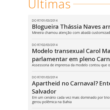
Últimas
DO R7
/
01/03/2014
Blogueira Thássia Naves arra
Mineira chamou atenção com abadá customiza
DO R7
/
02/03/2014
Modelo transexual Carol Mar
parlamentar em pleno Carn
Assessoria de imprensa da modelo contou que o p
DO R7
/
01/03/2014
Apartheid no Carnaval? En
Salvador
Em um cenário cada vez mais dominado por trios 
gerou polêmica na Bahia