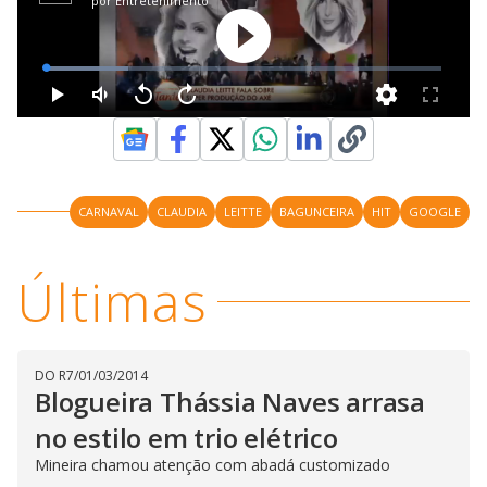
CARNAVAL
CLAUDIA
LEITTE
BAGUNCEIRA
HIT
GOOGLE
Últimas
DO R7
/
01/03/2014
Blogueira Thássia Naves arrasa
no estilo em trio elétrico
Mineira chamou atenção com abadá customizado