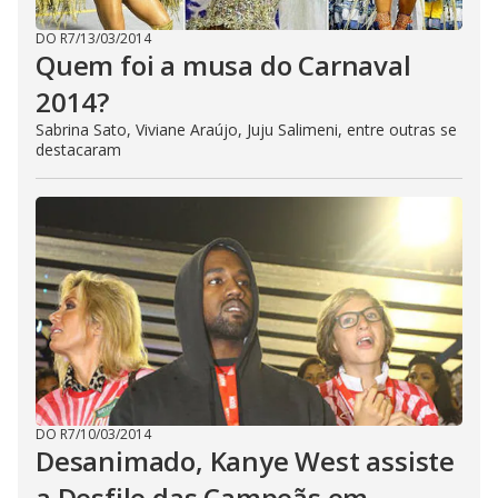
DO R7
/
13/03/2014
Quem foi a musa do Carnaval
2014?
Sabrina Sato, Viviane Araújo, Juju Salimeni, entre outras se
destacaram
DO R7
/
10/03/2014
Desanimado, Kanye West assiste
a Desfile das Campeãs em