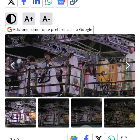
A+
A-
Adicione como fonte preferencial no Google
Opens in new window
1
/
5