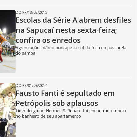
DO R7
/
13/02/2015
Escolas da Série A abrem desfiles
na Sapucaí nesta sexta-feira;
confira os enredos
Agremiações dão o pontapé inicial da folia na passarela
do samba
DO R7
/
01/08/2014
Fausto Fanti é sepultado em
Petrópolis sob aplausos
Líder do grupo Hermes & Renato foi encontrado morto
no banheiro de seu apartamento