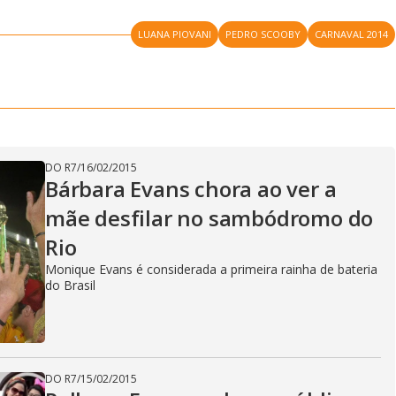
LUANA PIOVANI
PEDRO SCOOBY
CARNAVAL 2014
DO R7
/
16/02/2015
Bárbara Evans chora ao ver a
mãe desfilar no sambódromo do
Rio
Monique Evans é considerada a primeira rainha de bateria
do Brasil
DO R7
/
15/02/2015