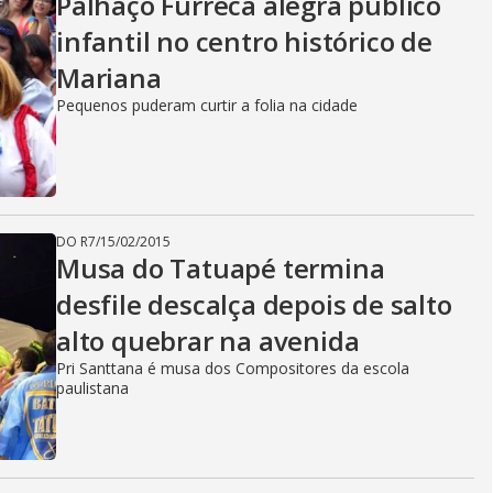
Palhaço Furreca alegra público
infantil no centro histórico de
Mariana
Pequenos puderam curtir a folia na cidade
DO R7
/
15/02/2015
Musa do Tatuapé termina
desfile descalça depois de salto
alto quebrar na avenida
Pri Santtana é musa dos Compositores da escola
paulistana