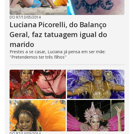
DO R7
/
13/05/2014
Luciana Picorelli, do Balanço
Geral, faz tatuagem igual do
marido
Prestes a se casar, Luciana já pensa em ser mãe:
"Pretendemos ter três filhos"
DO R7
/
14/03/2014