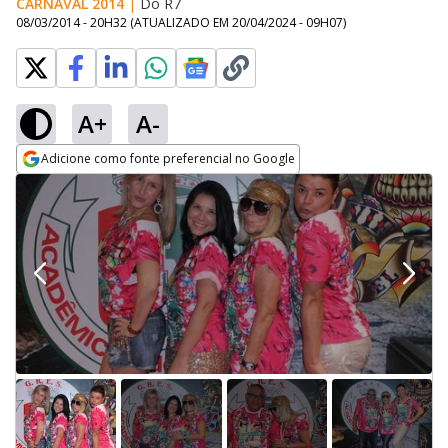
CARNAVAL 2014
|
Do R7
08/03/2014 - 20H32
(ATUALIZADO EM
20/04/2024 - 09H07
)
A+
A-
Adicione como fonte preferencial no Google
Opens in new window