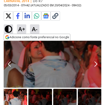
CARNAVAL 2014
|
Do R7
05/03/2014 - 07H42
(ATUALIZADO EM
20/04/2024 - 09H32
)
A+
A-
Adicione como fonte preferencial no Google
Opens in new window