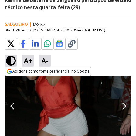
Rainha de bateria da Salgueiro participou de ensaio
técnico nesta quarta-feira (29)
SALGUEIRO
|
Do R7
30/01/2014 - 07H57
(ATUALIZADO EM
20/04/2024 - 09H51
)
A+
A-
Adicione como fonte preferencial no Google
Opens in new window