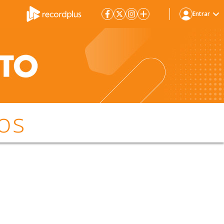
Entrar
os