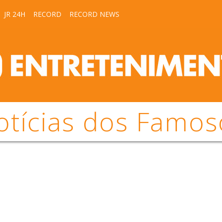
JR 24H
RECORD
RECORD NEWS
otícias dos Famos