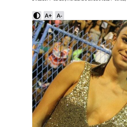
A+
A-