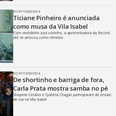
DO R7
/
16/02/2014
Ticiane Pinheiro é anunciada
como musa da Vila Isabel
Com vestidinho azul curtinho, a apresentadora da Record
até se arriscou como ritmista
DO R7
/
10/02/2014
De shortinho e barriga de fora,
Carla Prata mostra samba no pé
Shayene Cesário e Quitéria Chagas participaram de ensaio
de rua na Vila Isabel