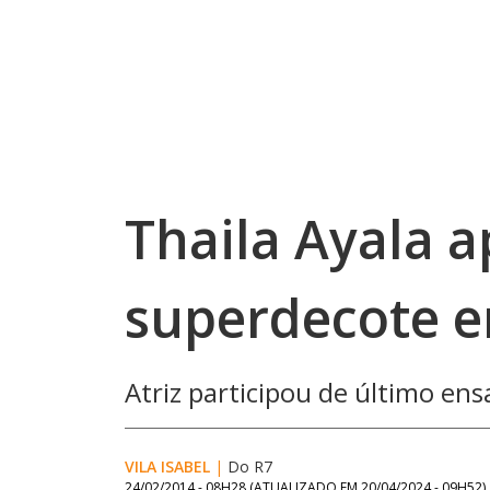
Thaila Ayala 
superdecote e
Atriz participou de último ens
VILA ISABEL
|
Do R7
24/02/2014 - 08H28
(ATUALIZADO EM
20/04/2024 - 09H52
)