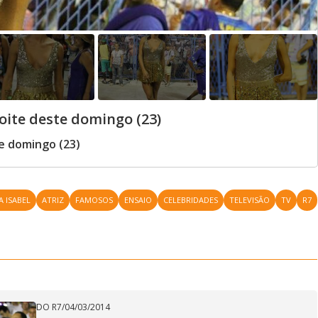
oite deste domingo (23)
te domingo (23)
A ISABEL
ATRIZ
FAMOSOS
ENSAIO
CELEBRIDADES
TELEVISÃO
TV
R7
DO R7
/
04/03/2014